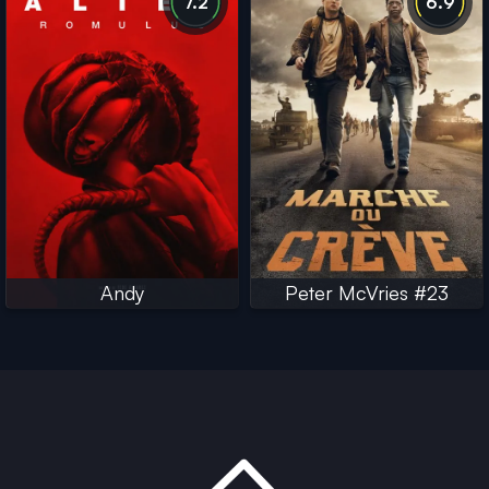
7.2
6.9
Andy
Peter McVries #23