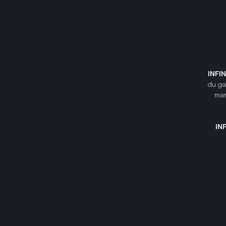
INFI
du gam
mar
IN