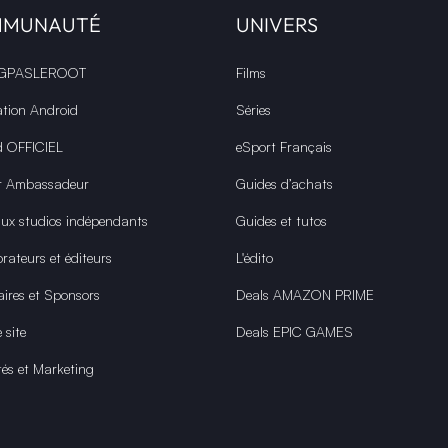
MMUNAUTÉ
UNIVERS
 GPASLEROOT
Films
ation Android
Séries
d OFFICIEL
eSport Français
r Ambassadeur
Guides d’achats
aux studios indépendants
Guides et tutos
rateurs et éditeurs
L'édito
aires et Sponsors
Deals AMAZON PRIME
 site
Deals EPIC GAMES
tés et Marketing