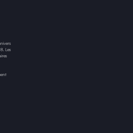
univers
18. Les
ires
ment