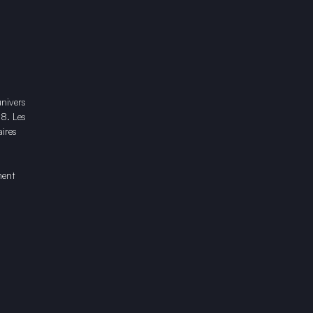
univers
18. Les
ires
ment