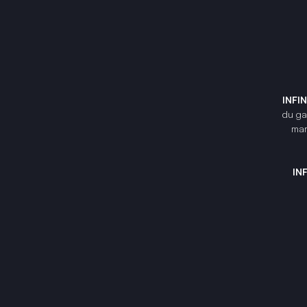
INFI
du gam
mar
IN