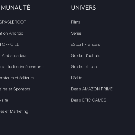
MMUNAUTÉ
UNIVERS
 GPASLEROOT
Films
ation Android
Séries
d OFFICIEL
eSport Français
r Ambassadeur
Guides d’achats
aux studios indépendants
Guides et tutos
rateurs et éditeurs
L'édito
aires et Sponsors
Deals AMAZON PRIME
 site
Deals EPIC GAMES
tés et Marketing