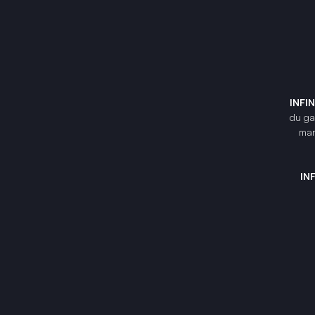
INFI
du gam
mar
IN