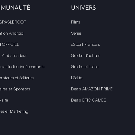
MMUNAUTÉ
UNIVERS
 GPASLEROOT
Films
ation Android
Séries
d OFFICIEL
eSport Français
r Ambassadeur
Guides d’achats
aux studios indépendants
Guides et tutos
rateurs et éditeurs
L'édito
aires et Sponsors
Deals AMAZON PRIME
 site
Deals EPIC GAMES
tés et Marketing