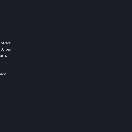
univers
18. Les
ires
ment