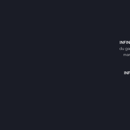
INFI
du gam
mar
IN