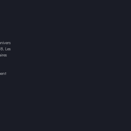
univers
18. Les
ires
ment