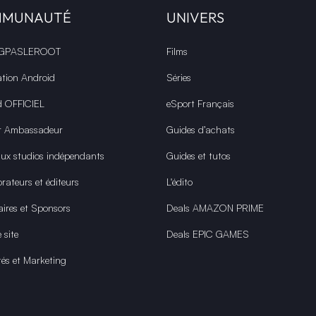
MMUNAUTÉ
UNIVERS
 GPASLEROOT
Films
ation Android
Séries
d OFFICIEL
eSport Français
r Ambassadeur
Guides d’achats
aux studios indépendants
Guides et tutos
rateurs et éditeurs
L'édito
aires et Sponsors
Deals AMAZON PRIME
 site
Deals EPIC GAMES
tés et Marketing