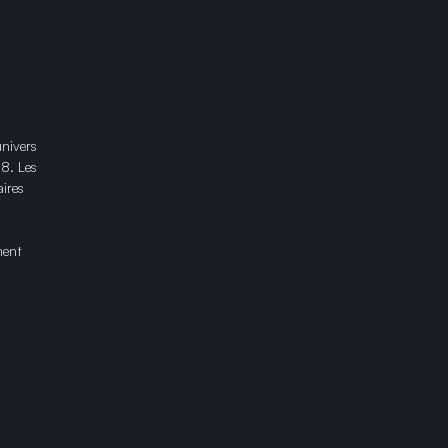
univers
18. Les
ires
ment