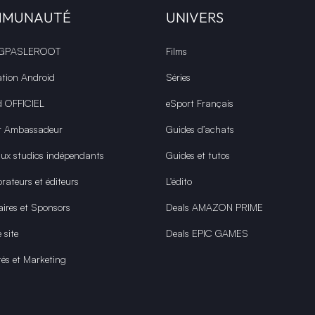
MMUNAUTÉ
UNIVERS
 GPASLEROOT
Films
ation Android
Séries
d OFFICIEL
eSport Français
r Ambassadeur
Guides d’achats
aux studios indépendants
Guides et tutos
rateurs et éditeurs
L'édito
aires et Sponsors
Deals AMAZON PRIME
 site
Deals EPIC GAMES
tés et Marketing