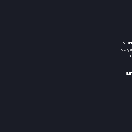
INFI
du gam
mar
IN