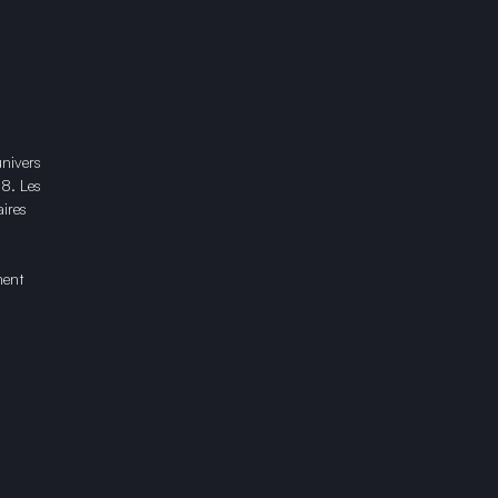
univers
18. Les
ires
ment