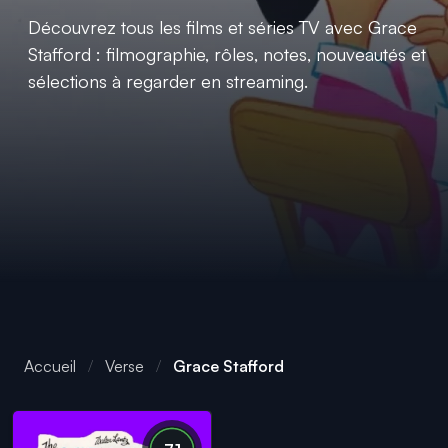
Découvrez tous les films et séries TV avec Grace
Stafford : filmographie, rôles, notes, nouveautés et
sélections à regarder en streaming.
Accueil
Verse
Grace Stafford