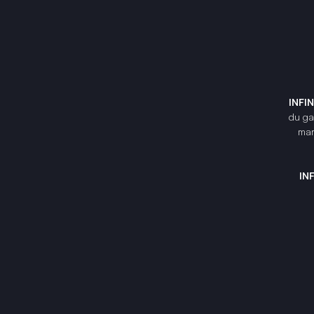
INFI
du gam
mar
IN