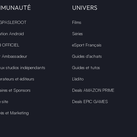
MMUNAUTÉ
UNIVERS
 GPASLEROOT
Films
ation Android
Séries
d OFFICIEL
eSport Français
r Ambassadeur
Guides d’achats
aux studios indépendants
Guides et tutos
rateurs et éditeurs
L'édito
aires et Sponsors
Deals AMAZON PRIME
 site
Deals EPIC GAMES
tés et Marketing