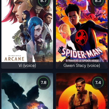
8.7
8.3
Vi (voice)
Gwen Stacy (voice)
7.8
7.4