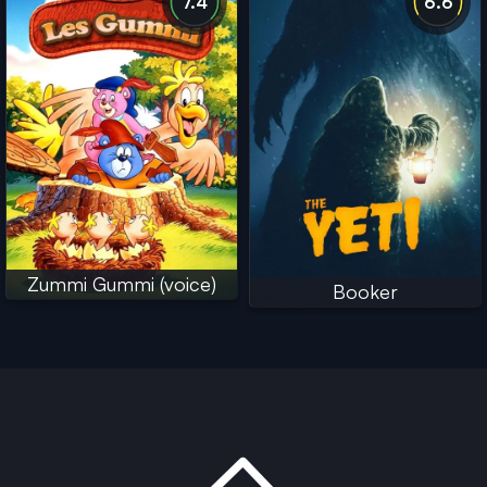
7.4
6.6
Zummi Gummi (voice)
Booker