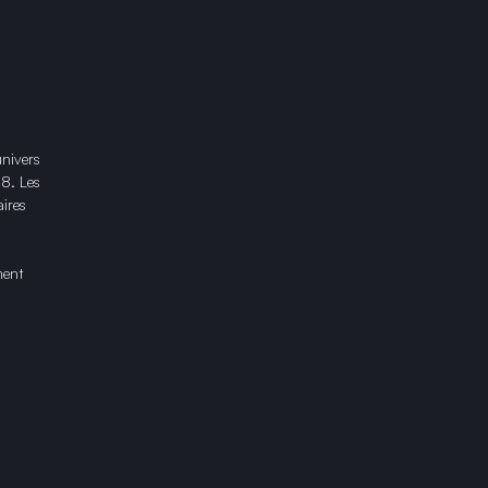
univers
18. Les
ires
ment