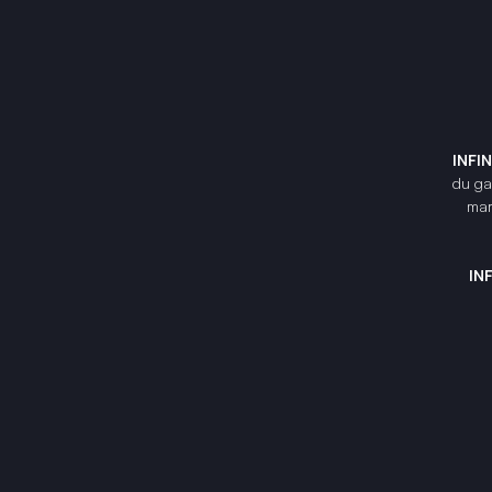
INFI
du gam
mar
IN