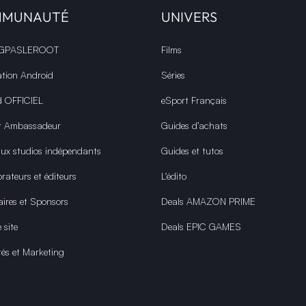
MMUNAUTÉ
UNIVERS
 GPASLEROOT
Films
ation Android
Séries
d OFFICIEL
eSport Français
r Ambassadeur
Guides d’achats
aux studios indépendants
Guides et tutos
rateurs et éditeurs
L'édito
aires et Sponsors
Deals AMAZON PRIME
 site
Deals EPIC GAMES
tés et Marketing