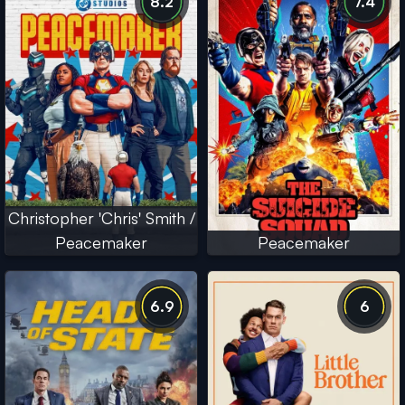
8.2
7.4
Christopher 'Chris' Smith /
Peacemaker
Peacemaker
6.9
6