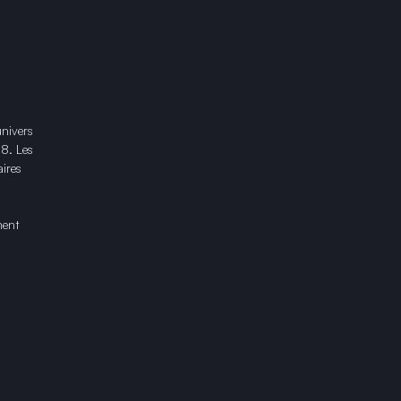
univers
18. Les
ires
ment