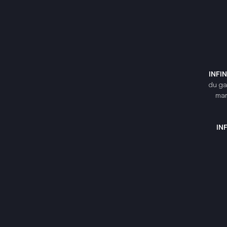
INFI
du gam
mar
IN