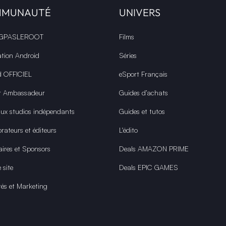
MMUNAUTÉ
UNIVERS
 GPASLEROOT
Films
ation Android
Séries
d OFFICIEL
eSport Français
r Ambassadeur
Guides d’achats
aux studios indépendants
Guides et tutos
rateurs et éditeurs
L'édito
aires et Sponsors
Deals AMAZON PRIME
 site
Deals EPIC GAMES
tés et Marketing