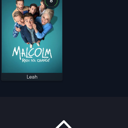
8
Leah