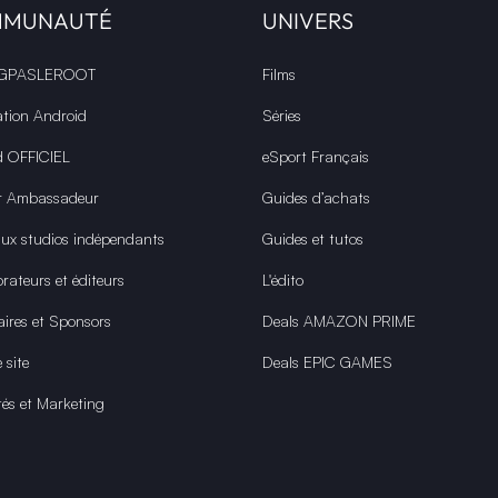
MMUNAUTÉ
UNIVERS
 GPASLEROOT
Films
ation Android
Séries
d OFFICIEL
eSport Français
r Ambassadeur
Guides d’achats
aux studios indépendants
Guides et tutos
rateurs et éditeurs
L'édito
aires et Sponsors
Deals AMAZON PRIME
 site
Deals EPIC GAMES
tés et Marketing