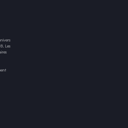
univers
18. Les
ires
ment