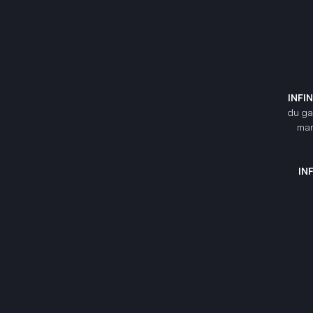
INFI
du gam
mar
IN