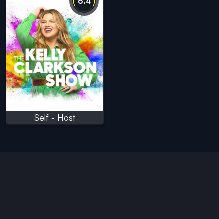
6.4
Self - Host