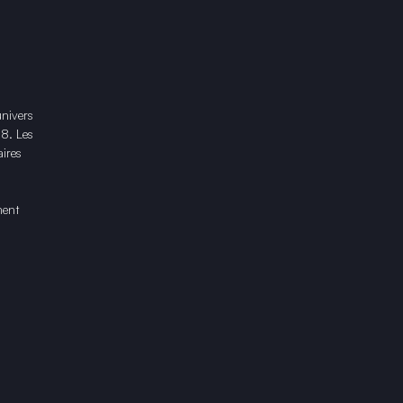
univers
18. Les
ires
ment