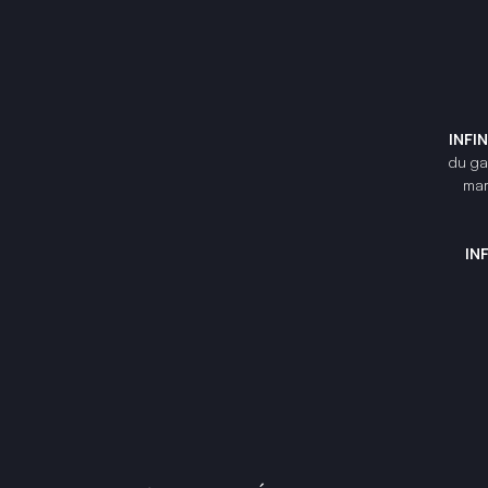
INFI
du gam
mar
IN