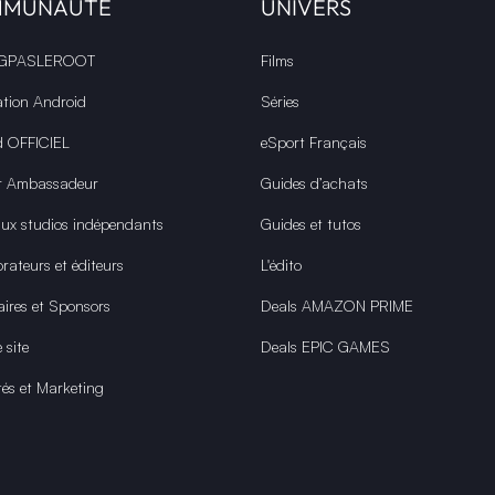
MMUNAUTÉ
UNIVERS
 GPASLEROOT
Films
ation Android
Séries
d OFFICIEL
eSport Français
r Ambassadeur
Guides d’achats
aux studios indépendants
Guides et tutos
rateurs et éditeurs
L'édito
aires et Sponsors
Deals AMAZON PRIME
 site
Deals EPIC GAMES
tés et Marketing