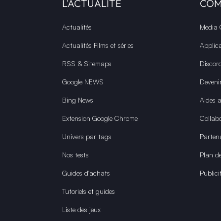
L'ACTUALITÉ
CO
Actualités
Média
Actualités Films et séries
Applic
RSS & Sitemaps
Discor
Google NEWS
Deveni
Bing News
Aides 
Extension Google Chrome
Collabo
Univers par tags
Parten
Nos tests
Plan de
Guides d'achats
Publici
Tutoriels et guides
Liste des jeux