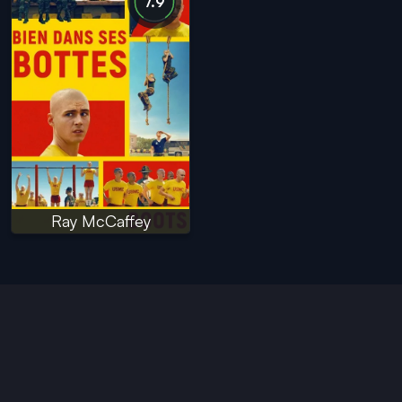
7.9
Ray McCaffey