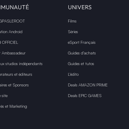
MMUNAUTÉ
UNIVERS
 GPASLEROOT
Films
ation Android
Séries
d OFFICIEL
eSport Français
r Ambassadeur
Guides d’achats
aux studios indépendants
Guides et tutos
rateurs et éditeurs
L'édito
aires et Sponsors
Deals AMAZON PRIME
 site
Deals EPIC GAMES
tés et Marketing