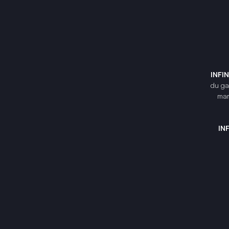
INFI
du gam
mar
IN