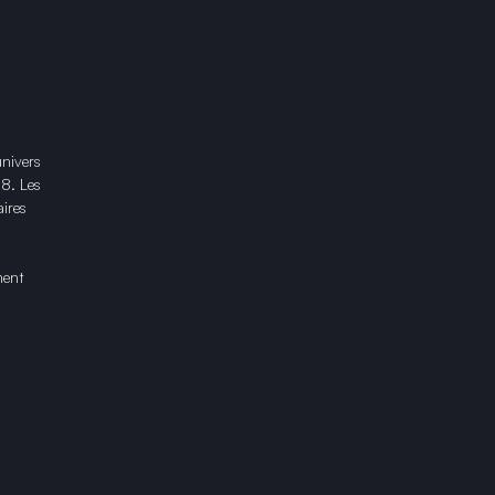
univers
18. Les
ires
ment