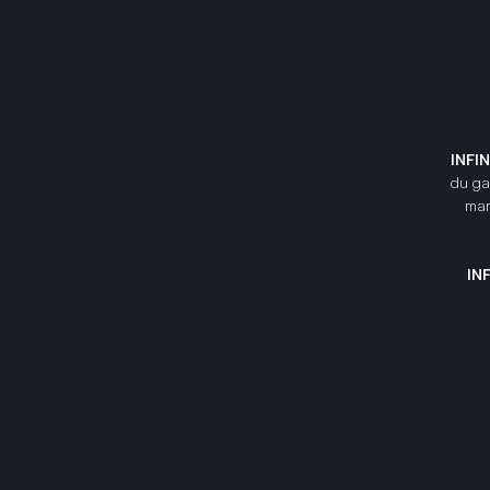
INFI
du gam
mar
IN