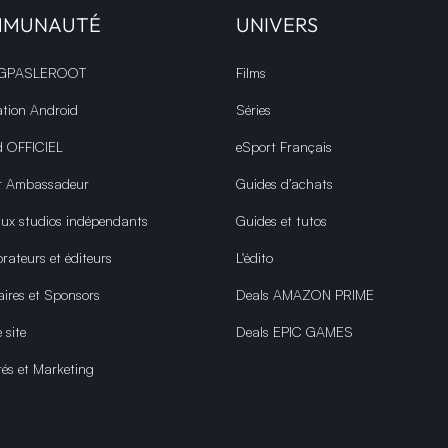
MMUNAUTÉ
UNIVERS
 GPASLEROOT
Films
ation Android
Séries
d OFFICIEL
eSport Français
r Ambassadeur
Guides d’achats
aux studios indépendants
Guides et tutos
rateurs et éditeurs
L'édito
aires et Sponsors
Deals AMAZON PRIME
 site
Deals EPIC GAMES
tés et Marketing