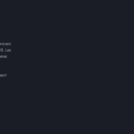
univers
18. Les
ires
ment