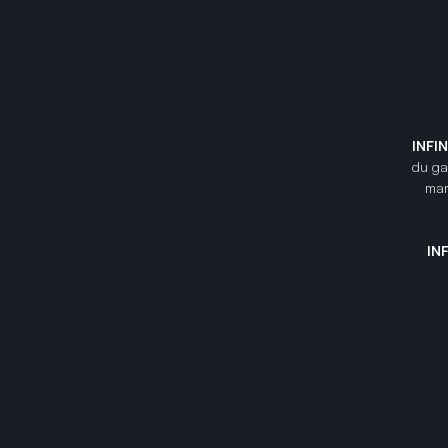
INFI
du gam
mar
IN