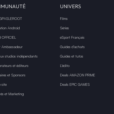
MMUNAUTÉ
UNIVERS
 GPASLEROOT
Films
ation Android
Séries
d OFFICIEL
eSport Français
r Ambassadeur
Guides d’achats
aux studios indépendants
Guides et tutos
rateurs et éditeurs
L'édito
aires et Sponsors
Deals AMAZON PRIME
 site
Deals EPIC GAMES
tés et Marketing