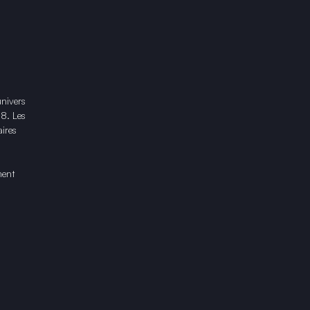
univers
18. Les
ires
ment