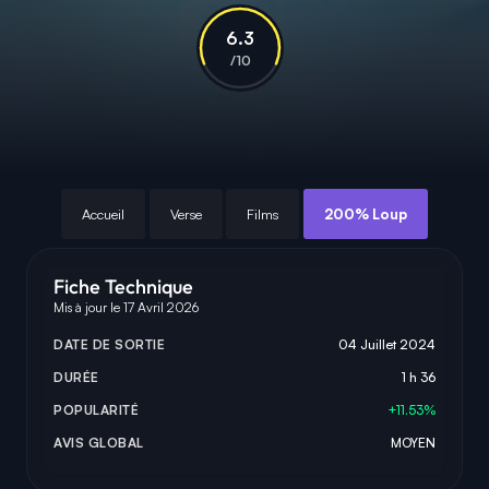
6.3
/10
Accueil
Verse
Films
200% Loup
Fiche Technique
Mis à jour le 17 Avril 2026
DATE DE SORTIE
04 Juillet 2024
DURÉE
1 h 36
POPULARITÉ
+11.53%
AVIS GLOBAL
MOYEN