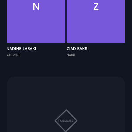
N
Z
NADINE LABAKI
ZIAD BAKRI
ZA
YASMINE
NABIL
AD