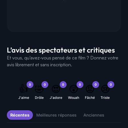
L’avis des spectateurs et critiques
Et vous, qu’avez-vous pensé de ce film ? Donnez votre
avis librement et sans inscription.
0
0
0
0
0
0
👍
🤣
😍
😲
😡
😢
J'aime
Drôle
J'adore
Wouah
Fâché
Triste
Récentes
Meilleures réponses
Anciennes