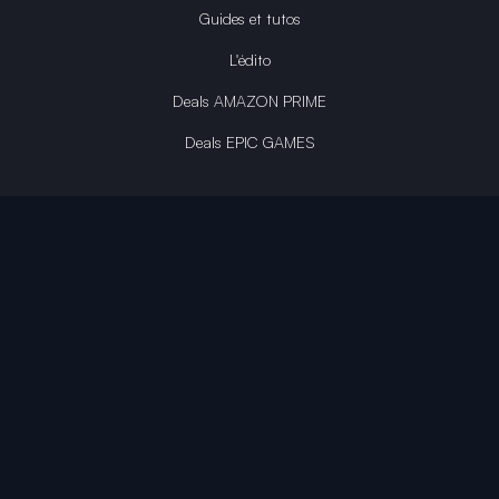
Guides et tutos
L'édito
Deals AMAZON PRIME
Deals EPIC GAMES
INFINITY AREA®
L'équipe du site
À propos
OpenCritic Outlet
Mentions légales
Politique de confidentialité