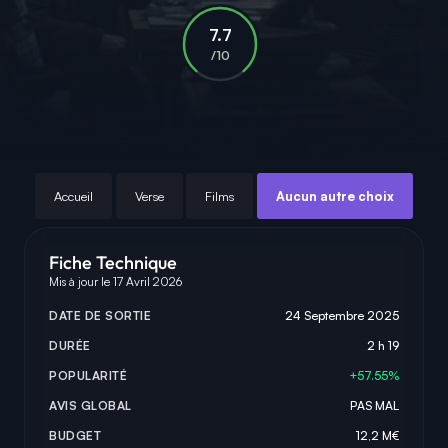
7.7
/10
Accueil
Verse
Films
Aucun autre choix
Fiche Technique
Mis à jour le 17 Avril 2026
DATE DE SORTIE
24 Septembre 2025
DURÉE
2 h 19
POPULARITÉ
+57.55%
AVIS GLOBAL
PAS MAL
BUDGET
12,2 M€