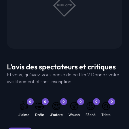
L’avis des spectateurs et critiques
Et vous, qu’avez-vous pensé de ce film ? Donnez votre
avis librement et sans inscription.
0
0
0
0
0
0
👍
🤣
😍
😲
😡
😢
J'aime
Drôle
J'adore
Wouah
Fâché
Triste