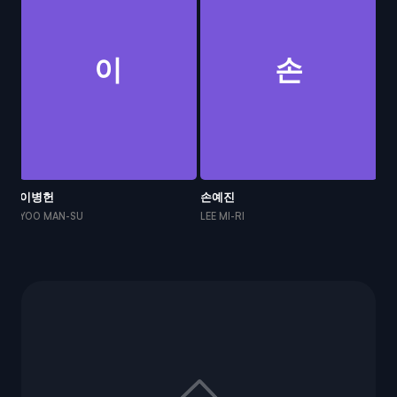
이
손
이병헌
손예진
박
YOO MAN-SU
LEE MI-RI
CH