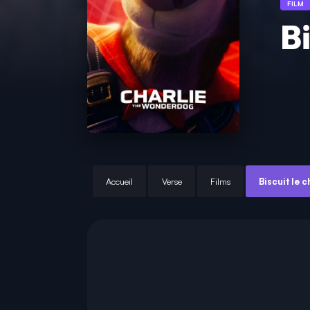
FILM
Bi
Accueil
Verse
Films
Biscuit le 