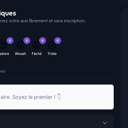
tiques
z votre avis librement et sans inscription.
0
0
0
0
😍
😲
😡
😢
'adore
Wouah
Fâché
Triste
nes
re. Soyez le premier ! 👇