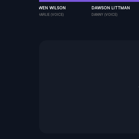
 BILLINGSLEY-
OWEN WILSON
DAWSON LITTMAN
CHARLIE (VOICE)
DANNY (VOICE)
E (VOICE)