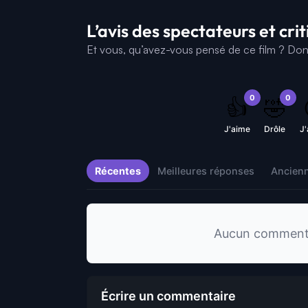
L’avis des spectateurs et cri
Et vous, qu’avez-vous pensé de ce film ? Donne
0
0
👍
🤣
J'aime
Drôle
J
Récentes
Meilleures réponses
Ancien
Aucun commentai
Écrire un commentaire