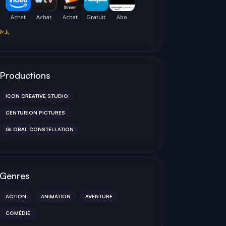
AN BILLINGSLEY-
OWEN WILSON
DAWSON LITTMAN
CHARLIE (VOICE)
DANNY (VOICE)
NCE (VOICE)
Productions
ICON CREATIVE STUDIO
CENTURION PICTURES
GLOBAL CONSTELLATION
Genres
ACTION
ANIMATION
AVENTURE
COMÉDIE