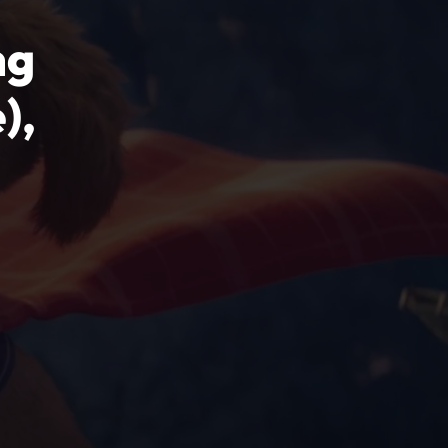
ng
),