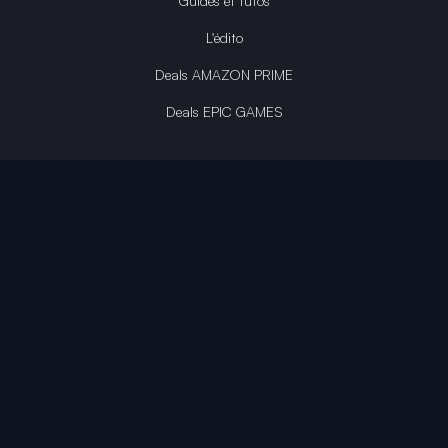
Guides et tutos
L'édito
Deals AMAZON PRIME
Deals EPIC GAMES
INFINITY AREA®
L'équipe du site
À propos
OpenCritic Outlet
Mentions légales
Politique de confidentialité