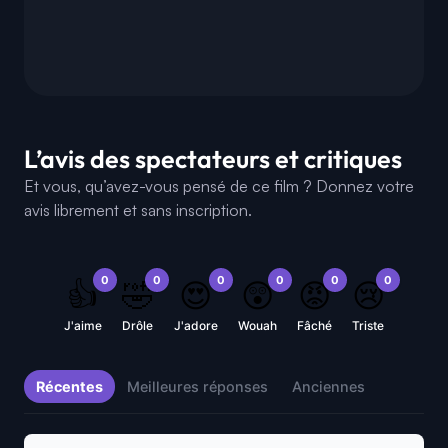
L’avis des spectateurs et critiques
Et vous, qu’avez-vous pensé de ce film ? Donnez votre
avis librement et sans inscription.
0
0
0
0
0
0
👍
🤣
😍
😲
😡
😢
J'aime
Drôle
J'adore
Wouah
Fâché
Triste
Récentes
Meilleures réponses
Anciennes