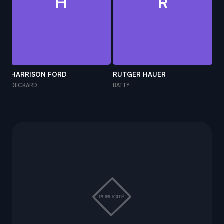
H
R
HARRISON FORD
RUTGER HAUER
SE
DECKARD
BATTY
RA