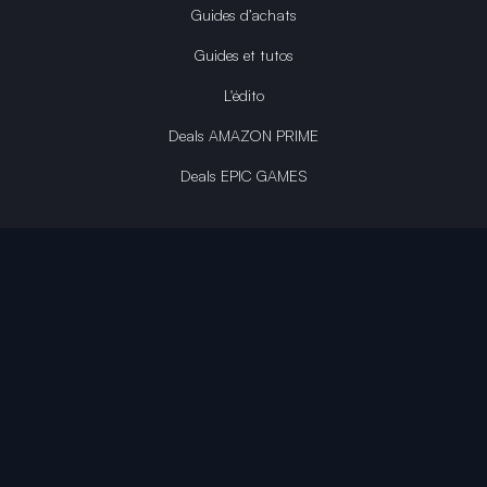
Guides d’achats
Guides et tutos
L'édito
Deals AMAZON PRIME
Deals EPIC GAMES
INFINITY AREA®
L'équipe du site
À propos
OpenCritic Outlet
Mentions légales