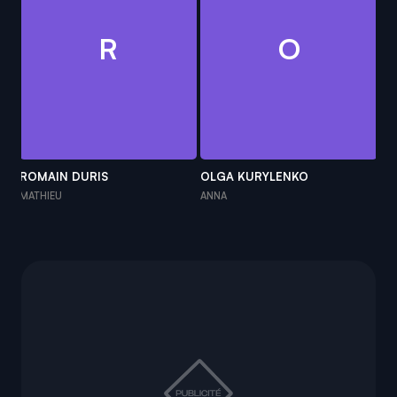
R
O
ROMAIN DURIS
OLGA KURYLENKO
FA
MATHIEU
ANNA
SA