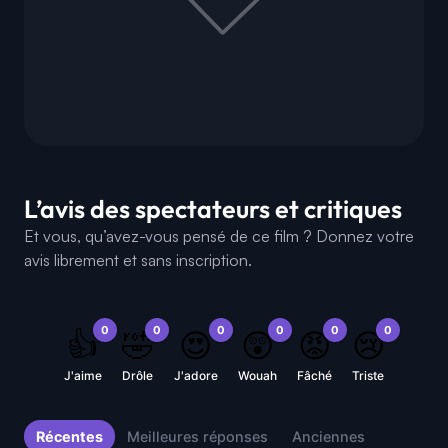
L’avis des spectateurs et critiques
Et vous, qu’avez-vous pensé de ce film ? Donnez votre
avis librement et sans inscription.
0
0
0
0
0
0
👍
🤣
😍
😲
😡
😢
J'aime
Drôle
J'adore
Wouah
Fâché
Triste
Récentes
Meilleures réponses
Anciennes