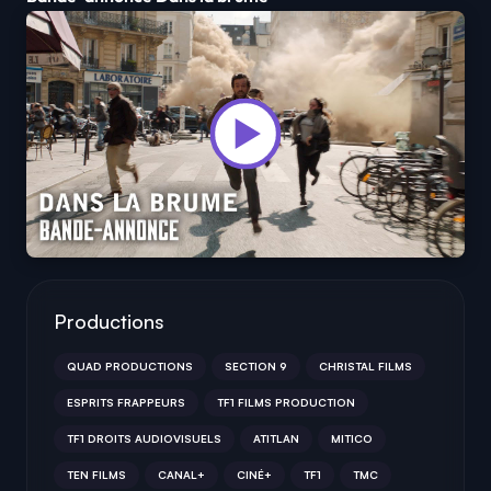
Productions
QUAD PRODUCTIONS
SECTION 9
CHRISTAL FILMS
ESPRITS FRAPPEURS
TF1 FILMS PRODUCTION
TF1 DROITS AUDIOVISUELS
ATITLAN
MITICO
TEN FILMS
CANAL+
CINÉ+
TF1
TMC