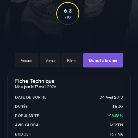
6.3
/10
Accueil
Verse
Films
Dans la brume
Fiche Technique
Mis à jour le 17 Avril 2026
DATE DE SORTIE
04 Avril 2018
DURÉE
1 h 30
POPULARITÉ
+18.58%
AVIS GLOBAL
MOYEN
BUDGET
13,7 M€