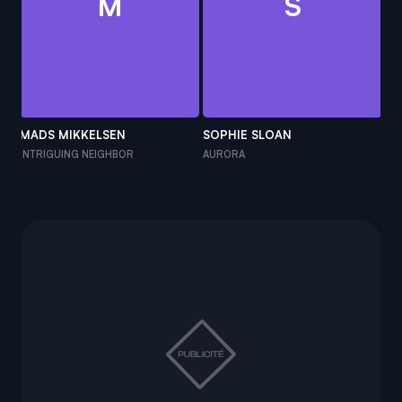
M
S
MADS MIKKELSEN
SOPHIE SLOAN
SI
INTRIGUING NEIGHBOR
AURORA
LA