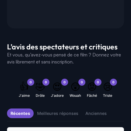
L’avis des spectateurs et critiques
Et vous, qu’avez-vous pensé de ce film ? Donnez votre
avis librement et sans inscription.
0
0
0
0
0
0
👍
🤣
😍
😲
😡
😢
J'aime
Drôle
J'adore
Wouah
Fâché
Triste
Récentes
Meilleures réponses
Anciennes