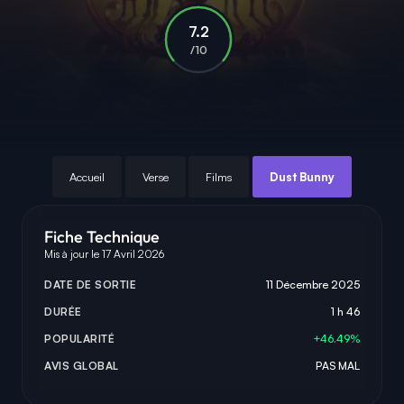
7.2
/10
Accueil
Verse
Films
Dust Bunny
Fiche Technique
Mis à jour le 17 Avril 2026
DATE DE SORTIE
11 Décembre 2025
DURÉE
1 h 46
POPULARITÉ
+46.49%
AVIS GLOBAL
PAS MAL