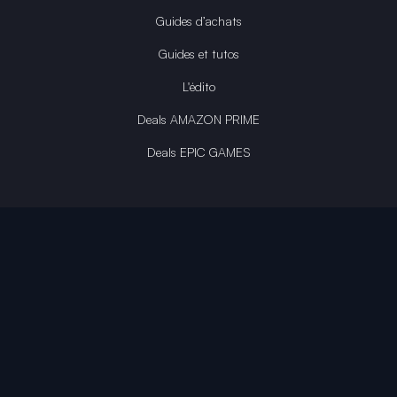
Guides d’achats
Guides et tutos
L'édito
Deals AMAZON PRIME
Deals EPIC GAMES
INFINITY AREA®
L'équipe du site
À propos
OpenCritic Outlet
Mentions légales