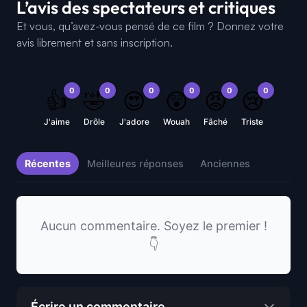
L’avis des spectateurs et critiques
Et vous, qu’avez-vous pensé de ce film ? Donnez votre
avis librement et sans inscription.
0
0
0
0
0
0
👍
🤣
😍
😲
😡
😢
J'aime
Drôle
J'adore
Wouah
Fâché
Triste
Récentes
Meilleures réponses
Anciennes
Aucun commentaire. Soyez le premier !
👇
Écrire un commentaire