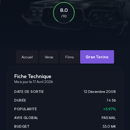
8.0
/10
Accueil
Verse
Films
Gran Torino
Fiche Technique
Mis à jour le 17 Avril 2026
DATE DE SORTIE
12 Décembre 2008
DURÉE
1 h 56
POPULARITÉ
+3.97%
AVIS GLOBAL
PAS MAL
BUDGET
33,0 M€