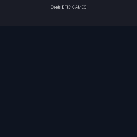
Deals EPIC GAMES
INFINITY AREA®
L'équipe du site
À propos
OpenCritic Outlet
Mentions légales
Politique de confidentialité
Politique sur l'IA
Gestion des cookies
Propriété intellectuelle