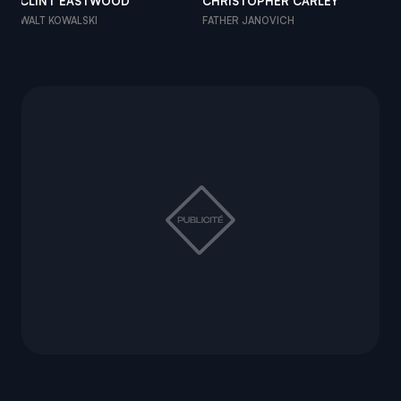
CLINT EASTWOOD
CHRISTOPHER CARLEY
BE
WALT KOWALSKI
FATHER JANOVICH
TH