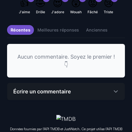
👍
🤣
😍
😲
😡
😢
J'aime
Drôle
J'adore
Wouah
Fâché
Triste
Récentes
Meilleures réponses
Anciennes
Aucun commentaire. Soyez le premier !
👇
Écrire un commentaire
Données fournies par l'API TMDB et JustWatch. Ce projet utilise l'API TMDB