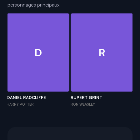
personnages principaux.
D
R
DANIEL RADCLIFFE
RUPERT GRINT
E
HARRY POTTER
RON WEASLEY
HE