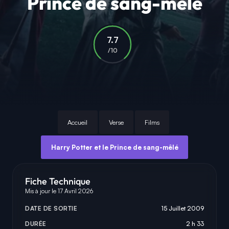
Prince de sang-mêlé
7.7
/10
Accueil
Verse
Films
Harry Potter et le Prince de sang-mêlé
Fiche Technique
Mis à jour le 17 Avril 2026
DATE DE SORTIE
15 Juillet 2009
DURÉE
2 h 33