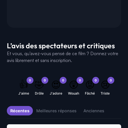
L’avis des spectateurs et critiques
Et vous, qu’avez-vous pensé de ce film ? Donnez votre
avis librement et sans inscription.
0
0
0
0
0
0
👍
🤣
😍
😲
😡
😢
J'aime
Drôle
J'adore
Wouah
Fâché
Triste
Récentes
Meilleures réponses
Anciennes