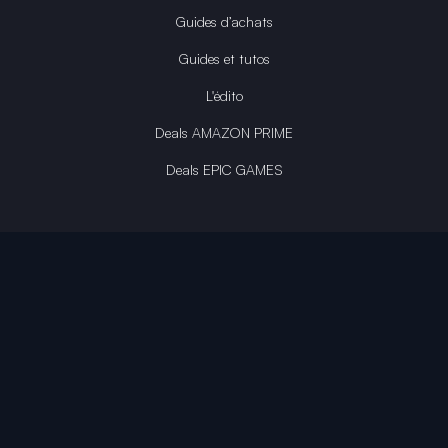
Guides d’achats
Guides et tutos
L'édito
Deals AMAZON PRIME
Deals EPIC GAMES
INFINITY AREA®
L'équipe du site
À propos
OpenCritic Outlet
Mentions légales