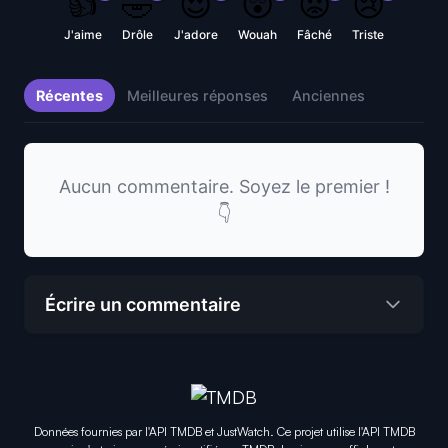
👍
🤣
😍
😲
😡
😢
J'aime
Drôle
J'adore
Wouah
Fâché
Triste
Récentes
Meilleures réponses
Anciennes
Aucun commentaire. Soyez le premier !
👇
Écrire un commentaire
Données fournies par l'API TMDB et JustWatch. Ce projet utilise l'API TMDB