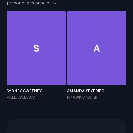
personnages principaux.
S
A
SYDNEY SWEENEY
AMANDA SEYFRIED
BR
MILLIE CALLOWAY
NINA WINCHESTER
AN