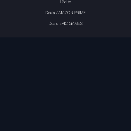
L'édito
Deals AMAZON PRIME
Deals EPIC GAMES
INFINITY AREA®
L'équipe du site
À propos
OpenCritic Outlet
Mentions légales
Politique de confidentialité
Politique sur l'IA