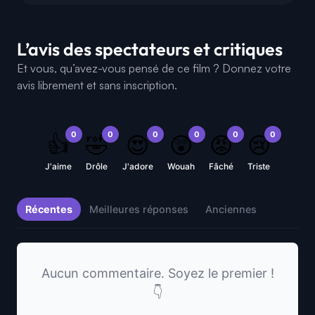
L’avis des spectateurs et critiques
Et vous, qu’avez-vous pensé de ce film ? Donnez votre
avis librement et sans inscription.
0
0
0
0
0
0
👍
🤣
😍
😲
😡
😢
J'aime
Drôle
J'adore
Wouah
Fâché
Triste
Récentes
Meilleures réponses
Anciennes
Aucun commentaire. Soyez le premier !
👇