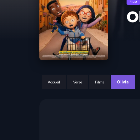
FILM
O
Accueil
Verse
Films
Olivia