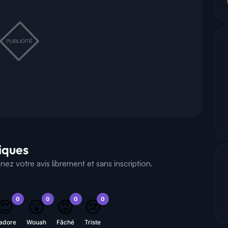
tiques
z votre avis librement et sans inscription.
0
0
0
0
😍
😲
😡
😢
'adore
Wouah
Fâché
Triste