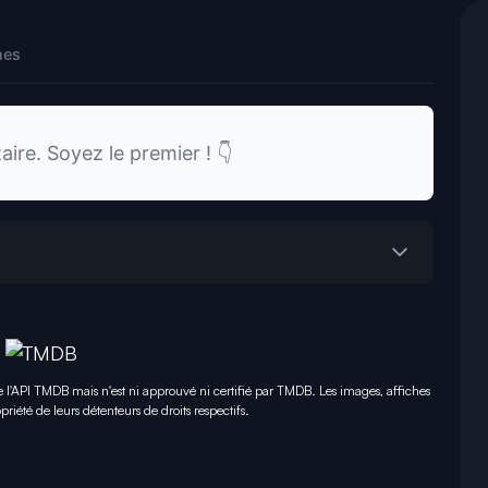
nes
re. Soyez le premier ! 👇
e l'API TMDB mais n'est ni approuvé ni certifié par TMDB. Les images, affiches
priété de leurs détenteurs de droits respectifs.