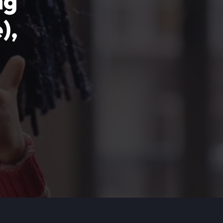
ng
),