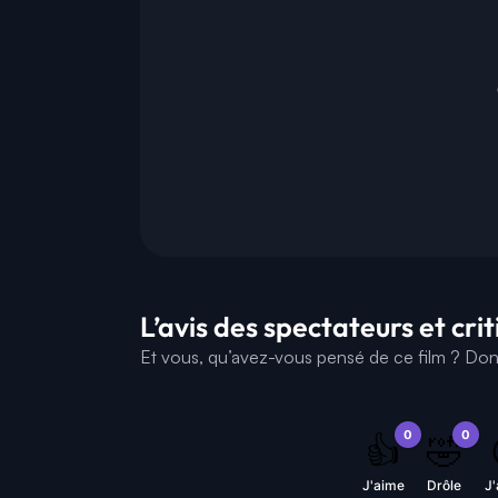
L’avis des spectateurs et cri
Et vous, qu’avez-vous pensé de ce film ? Donne
0
0
👍
🤣
J'aime
Drôle
J