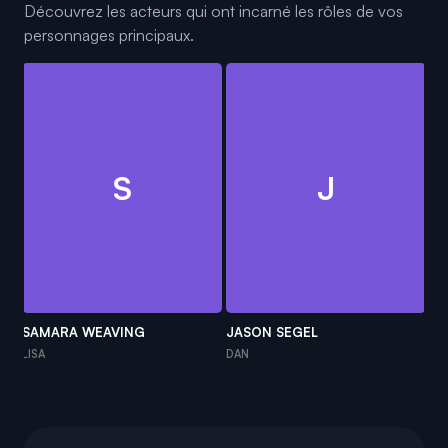
Découvrez les acteurs qui ont incarné les rôles de vos
personnages principaux.
S
J
SAMARA WEAVING
JASON SEGEL
TI
LISA
DAN
PE