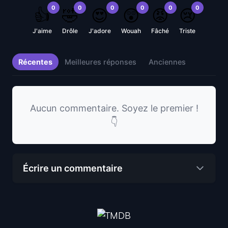
0
0
0
0
0
0
👍
🤣
😍
😲
😡
😢
J'aime
Drôle
J'adore
Wouah
Fâché
Triste
Récentes
Meilleures réponses
Anciennes
Aucun commentaire. Soyez le premier !
👇
Écrire un commentaire