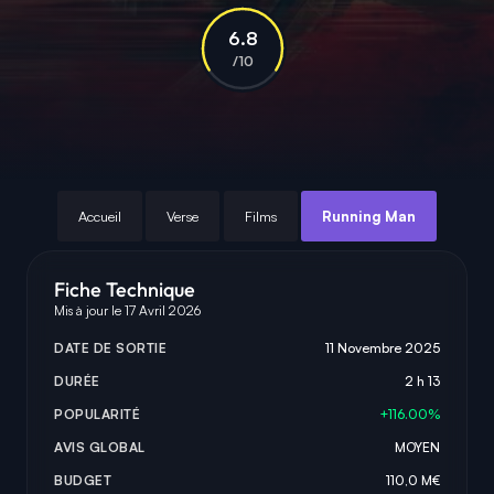
6.8
/10
Accueil
Verse
Films
Running Man
Fiche Technique
Mis à jour le 17 Avril 2026
DATE DE SORTIE
11 Novembre 2025
DURÉE
2 h 13
POPULARITÉ
+116.00%
AVIS GLOBAL
MOYEN
BUDGET
110,0 M€