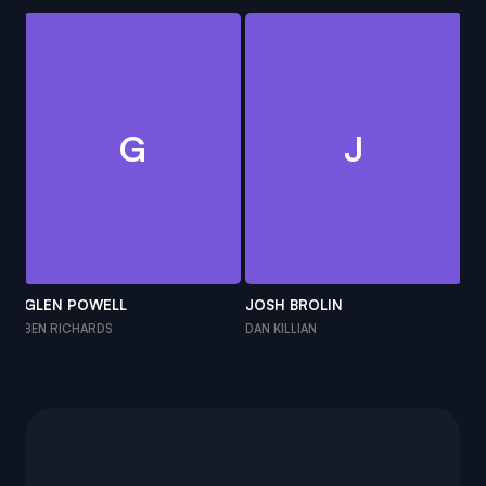
G
J
GLEN POWELL
JOSH BROLIN
C
BEN RICHARDS
DAN KILLIAN
BO