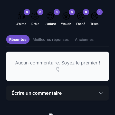
0
0
0
0
0
0
👍
🤣
😍
😲
😡
😢
J'aime
Drôle
J'adore
Wouah
Fâché
Triste
Récentes
Meilleures réponses
Anciennes
Aucun commentaire. Soyez le premier !
👇
Écrire un commentaire