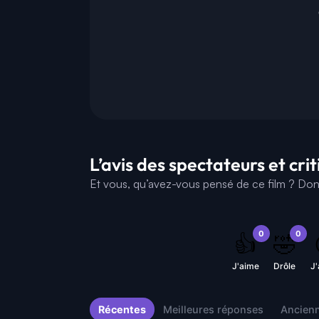
L’avis des spectateurs et cri
Et vous, qu’avez-vous pensé de ce film ? Donne
0
0
👍
🤣
J'aime
Drôle
J
Récentes
Meilleures réponses
Ancien