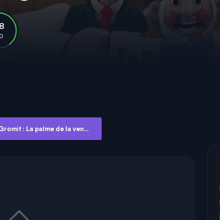
.8
10
Wallace et Gromit : La palme de la vengeance