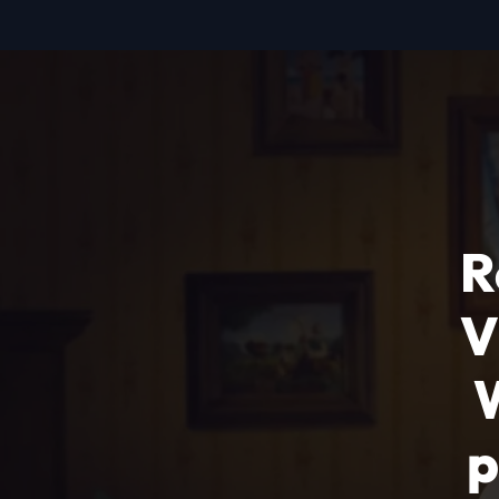
R
V
W
p