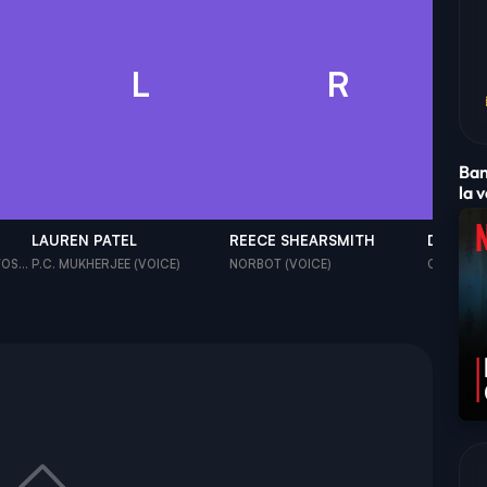
L
R
Ban
la 
LAUREN PATEL
REECE SHEARSMITH
DIANE 
OS...
P.C. MUKHERJEE (VOICE)
NORBOT (VOICE)
ONYA DOO