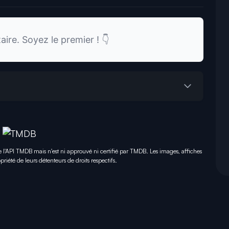
re. Soyez le premier ! 👇
e l'API TMDB mais n'est ni approuvé ni certifié par TMDB. Les images, affiches
priété de leurs détenteurs de droits respectifs.