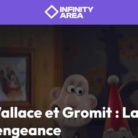
allace et Gromit : L
engeance