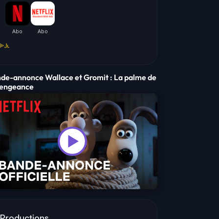
D
B
P
de-annonce Wallace et Gromit : La palme de
vengeance
MORGAN
BEN WHITEHEAD
PETER KAY
RSTEP (VOICE)
WALLACE (VOICE)
CHIEF INSPECTOR MACKI
Productions