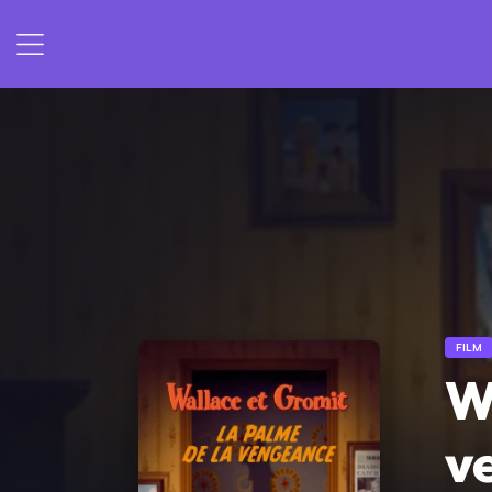
FILM
W
v