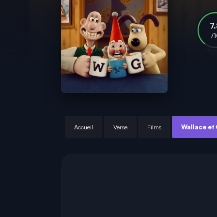
7
/
Accueil
Verse
Films