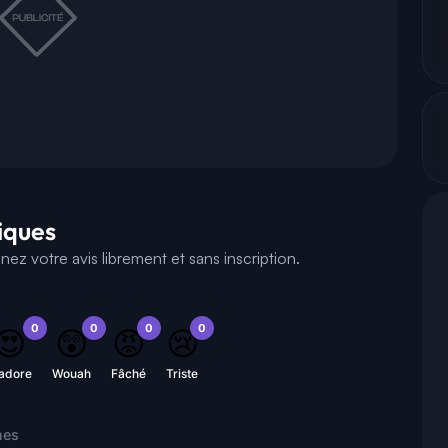
tiques
z votre avis librement et sans inscription.
0
0
0
0
😍
😲
😡
😢
'adore
Wouah
Fâché
Triste
nes