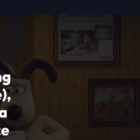
ng
),
La
ce