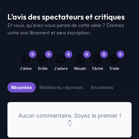
L’avis des spectateurs et critiques
Et vous, qu’avez-vous pensé de cette série ? Donnez
votre avis librement et sans inscription.
0
0
0
0
0
0
👍
🤣
😍
😲
😡
😢
J'aime
Drôle
J'adore
Wouah
Fâché
Triste
Récentes
Meilleures réponses
Anciennes
Aucun commentaire. Soyez le premier !
👇