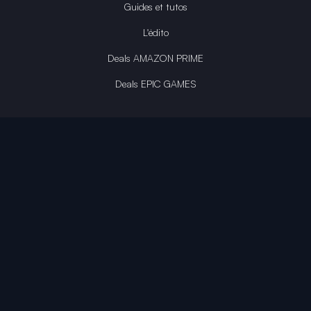
Guides et tutos
L'édito
Deals AMAZON PRIME
Deals EPIC GAMES
INFINITY AREA®
L'équipe du site
À propos
OpenCritic Outlet
Mentions légales
Politique de confidentialité