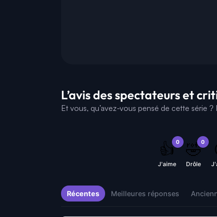
L’avis des spectateurs et cri
Et vous, qu’avez-vous pensé de cette série ? D
0
0
👍
🤣
J'aime
Drôle
J
Récentes
Meilleures réponses
Ancien