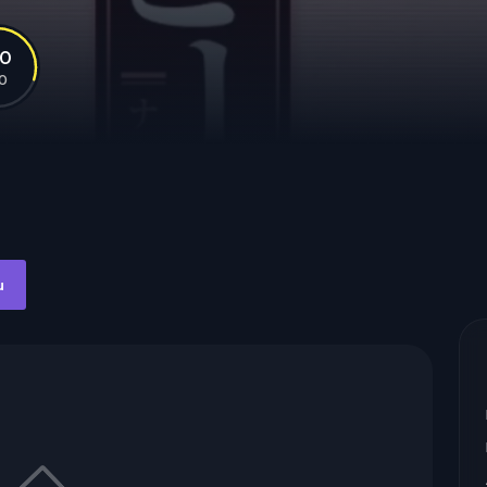
.0
10
u