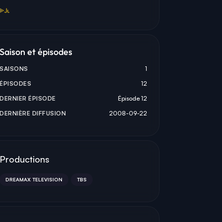
細
林
な
Saison et épisodes
SAISONS
1
ÉPISODES
12
林家正蔵
なぎら健壱
DERNIER ÉPISODE
Épisode 12
MITSUYA
HIROMICHI FUJIMURA
TAIZOU
DERNIÈRE DIFFUSION
2008-09-22
Productions
DREAMAX TELEVISION
TBS