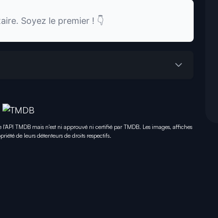
re. Soyez le premier ! 👇
e l'API TMDB mais n'est ni approuvé ni certifié par TMDB. Les images, affiches
priété de leurs détenteurs de droits respectifs.