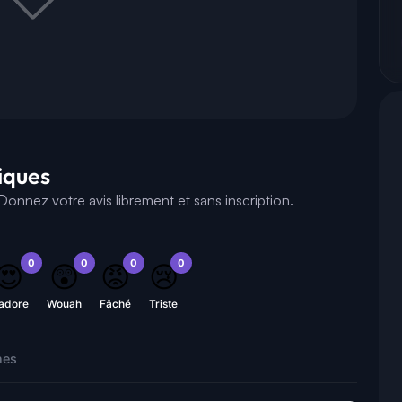
tiques
onnez votre avis librement et sans inscription.
0
0
0
0
😍
😲
😡
😢
'adore
Wouah
Fâché
Triste
nes