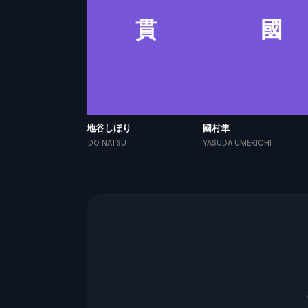
田
貫
國
貫地谷しほり
國村隼
SUYA
ANDO NATSU
YASUDA UMEKICHI