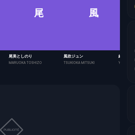
尾
風
尾美としのり
風吹ジュン
細田善彦
MARUOKA TOSHIZO
TSUKIOKA MITSUKI
YOUSUKE 