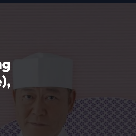
ng
),