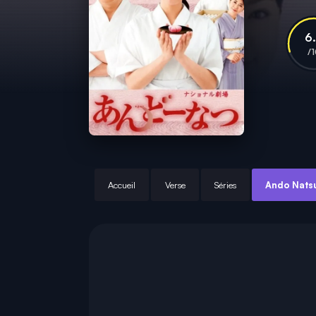
6
/
Accueil
Verse
Séries
Ando Nats