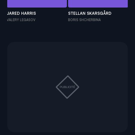
JARED HARRIS
STELLAN SKARSGÅRD
EM
VALERY LEGASOV
BORIS SHCHERBINA
UL