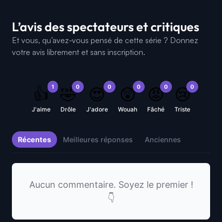
L’avis des spectateurs et critiques
Et vous, qu’avez-vous pensé de cette série ? Donnez
votre avis librement et sans inscription.
1
0
0
0
0
0
👍
🤣
😍
😲
😡
😢
J'aime
Drôle
J'adore
Wouah
Fâché
Triste
Récentes
Meilleures réponses
Anciennes
Aucun commentaire. Soyez le premier !
👇