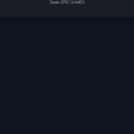
Deals EPIC GAMES
INFINITY AREA®
L'équipe du site
À propos
OpenCritic Outlet
Mentions légales
Politique de confidentialité
Politique sur l'IA
Gestion des cookies
Propriété intellectuelle