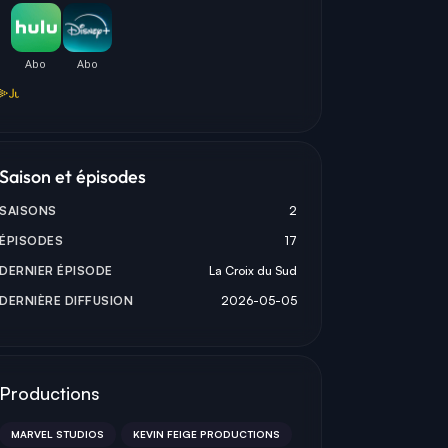
ITA LEVIEVA
MATTHEW LILLARD
LILI TAYLOR
GLENN
MR. CHARLES
GOV MARGE MCCAFFRE
Saison et épisodes
SAISONS
2
ÉPISODES
17
DERNIER ÉPISODE
La Croix du Sud
DERNIÈRE DIFFUSION
2026-05-05
Productions
MARVEL STUDIOS
KEVIN FEIGE PRODUCTIONS