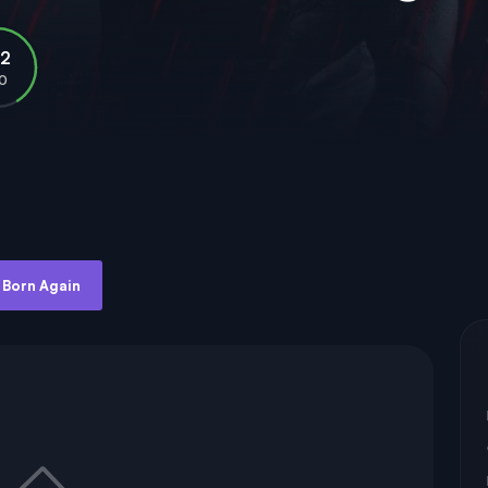
.2
10
: Born Again