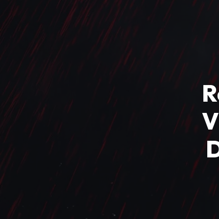
R
V
D