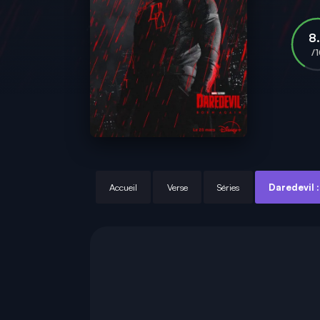
8
/
Accueil
Verse
Séries
Daredevil 