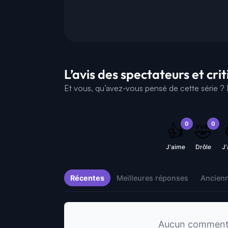
L’avis des spectateurs et cri
Et vous, qu’avez-vous pensé de cette série ? D
0
0
👍
🤣
J'aime
Drôle
J
Récentes
Meilleures réponses
Ancien
Aucun commentai