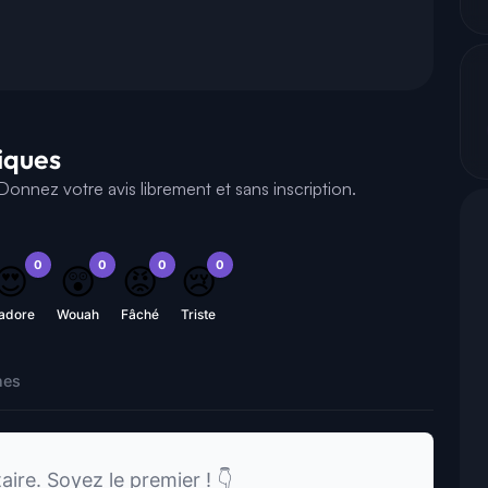
tiques
onnez votre avis librement et sans inscription.
0
0
0
0
😍
😲
😡
😢
'adore
Wouah
Fâché
Triste
nes
re. Soyez le premier ! 👇