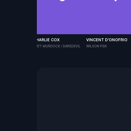
OUSHAN
CHARLIE COX
VINCENT D'ONOFRIO
MAN
MATT MURDOCK / DAREDEVIL
WILSON FISK