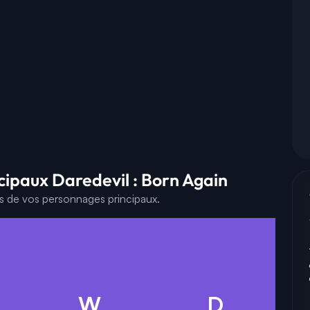
cipaux Daredevil : Born Again
es de vos personnages principaux.
W
D