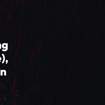
ng
),
in