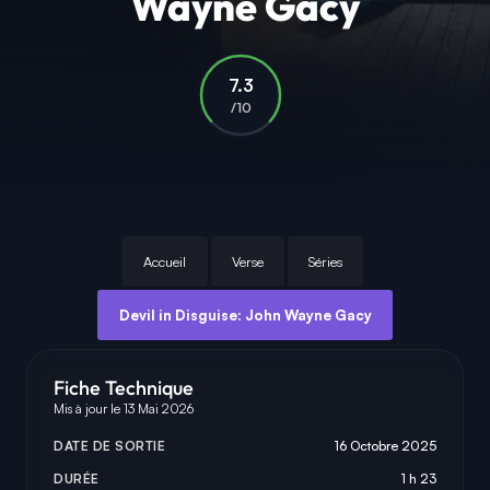
Wayne Gacy
7.3
/10
Accueil
Verse
Séries
Devil in Disguise: John Wayne Gacy
Fiche Technique
Mis à jour le 13 Mai 2026
DATE DE SORTIE
16 Octobre 2025
DURÉE
1 h 23