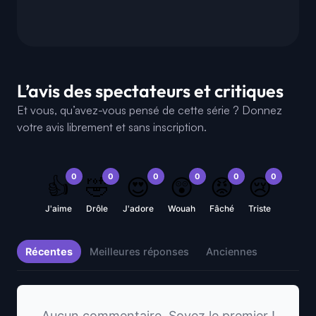
L’avis des spectateurs et critiques
Et vous, qu’avez-vous pensé de cette série ? Donnez
votre avis librement et sans inscription.
0
0
0
0
0
0
👍
🤣
😍
😲
😡
😢
J'aime
Drôle
J'adore
Wouah
Fâché
Triste
Récentes
Meilleures réponses
Anciennes
Aucun commentaire. Soyez le premier !