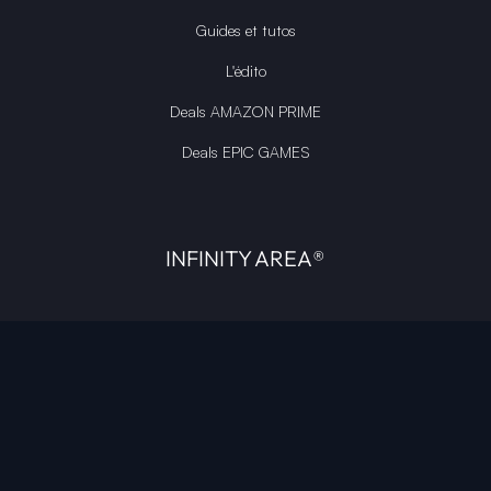
Guides et tutos
L'édito
Deals AMAZON PRIME
Deals EPIC GAMES
INFINITY AREA®
L'équipe du site
À propos
OpenCritic Outlet
Mentions légales