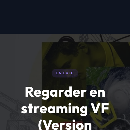
Écrire un commentaire
Données fournies par l'API TMDB et JustWatch. Ce projet utilise l'API TMDB
mais n'est ni approuvé ni certifié par TMDB. Les images, affiches et
photographies restent la propriété de leurs détenteurs de droits respectifs.