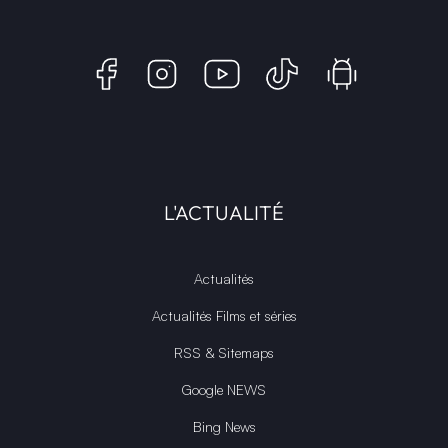
© Copyright 2018 - 2026
INFINITY AREA®
est une
marque française
déposée, un site
d'actualités dans l'univers du gaming, high tech, cinémas, séries
et films, partageant la passion depuis 2018. Les marques et
photographies présentes sur ce site appartiennent à leurs
propriétaires respectifs.
INFINITY AREA®
est la propriété exclusive de la société
Altitude
Dev®
, fièrement propulsé par Andromede CMS, hébergé
écologiquement par
GreenHoster
.
L'ACTUALITÉ