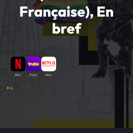
EN BREF
Regarder en
streaming VF
(Version
Française), En
bref