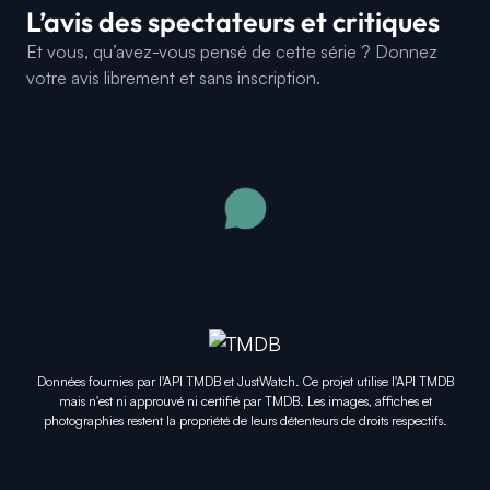
L’avis des spectateurs et critiques
Et vous, qu’avez-vous pensé de cette série ? Donnez
votre avis librement et sans inscription.
0
0
0
0
0
0
👍
🤣
😍
😲
😡
😢
J'aime
Drôle
J'adore
Wouah
Fâché
Triste