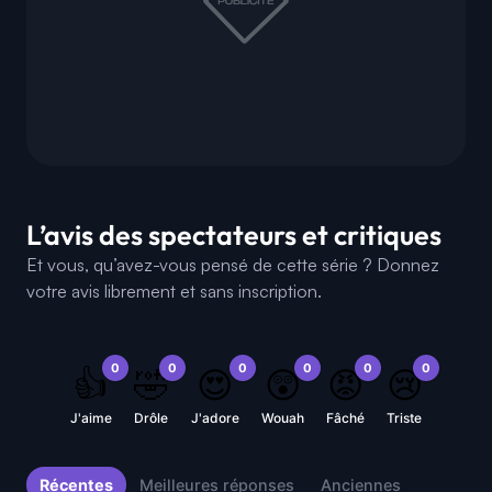
L’avis des spectateurs et critiques
Et vous, qu’avez-vous pensé de cette série ? Donnez
votre avis librement et sans inscription.
0
0
0
0
0
0
👍
🤣
😍
😲
😡
😢
J'aime
Drôle
J'adore
Wouah
Fâché
Triste
Récentes
Meilleures réponses
Anciennes