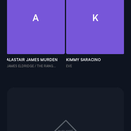
A
K
ALASTAIR JAMES MURDEN
KIMMY SARACINO
IS
JAMES ELDRIDGE / THE RANG...
EVE
STI