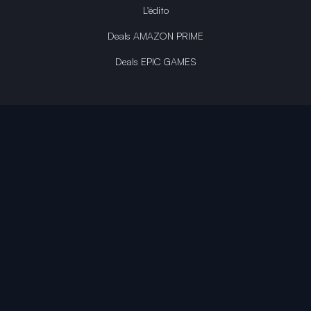
L'édito
Deals AMAZON PRIME
Deals EPIC GAMES
INFINITY AREA®
L'équipe du site
À propos
OpenCritic Outlet
Mentions légales
Politique de confidentialité
Politique sur l'IA