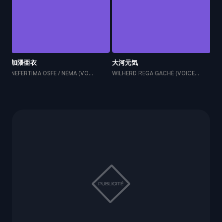
加隈亜衣
大河元気
武
NEFERTIMA OSFE / NÉMA (VO...
WILHERD REGA GACHÉ (VOICE...
LA