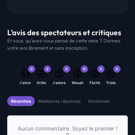
L’avis des spectateurs et critiques
Et vous, qu’avez-vous pensé de cette série ? Donnez
votre avis librement et sans inscription.
0
0
0
0
0
0
👍
🤣
😍
😲
😡
😢
J'aime
Drôle
J'adore
Wouah
Fâché
Triste
Récentes
Meilleures réponses
Anciennes
Aucun commentaire. Soyez le premier !