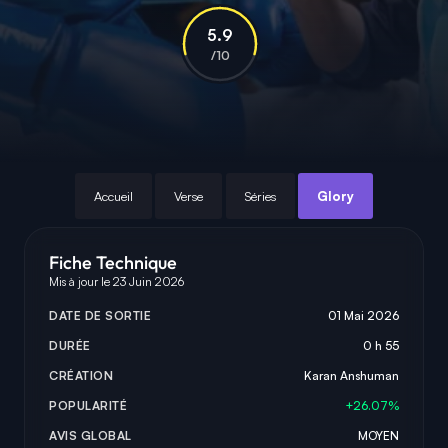
5.9
/10
Accueil
Verse
Séries
Glory
Fiche Technique
Mis à jour le 23 Juin 2026
DATE DE SORTIE
01 Mai 2026
DURÉE
0 h 55
CRÉATION
Karan Anshuman
POPULARITÉ
+26.07%
AVIS GLOBAL
MOYEN