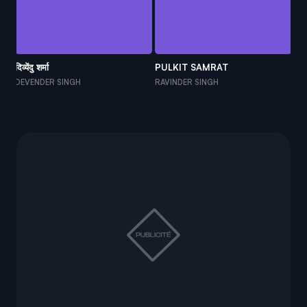
दिव्येंदु शर्मा
PULKIT SAMRAT
SU
DEVENDER SINGH
RAVINDER SINGH
RA