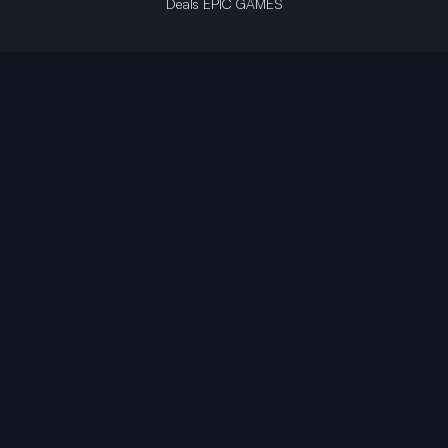
Deals EPIC GAMES
INFINITY AREA®
L'équipe du site
À propos
OpenCritic Outlet
Mentions légales
Politique de confidentialité
Politique sur l'IA
Gestion des cookies
Propriété intellectuelle