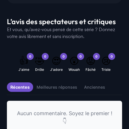
L’avis des spectateurs et critiques
Et vous, qu’avez-vous pensé de cette série ? Donnez
votre avis librement et sans inscription.
0
0
0
0
0
0
👍
🤣
😍
😲
😡
😢
J'aime
Drôle
J'adore
Wouah
Fâché
Triste
Récentes
Meilleures réponses
Anciennes
Aucun commentaire. Soyez le premier !
👇