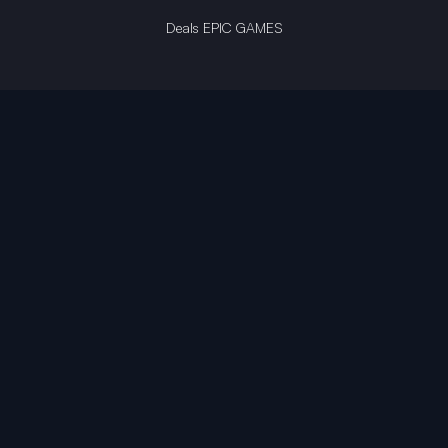
Deals EPIC GAMES
INFINITY AREA®
L'équipe du site
À propos
OpenCritic Outlet
Mentions légales
Politique de confidentialité
Politique sur l'IA
Gestion des cookies