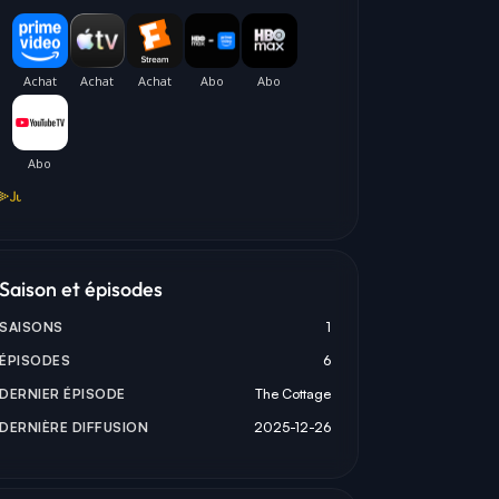
 STORRIE
FRANÇOIS ARNAUD
HUDSON WILLIAMS
ANOV
SCOTT HUNTER
SHANE HOLLANDER
Saison et épisodes
SAISONS
1
ÉPISODES
6
DERNIER ÉPISODE
The Cottage
DERNIÈRE DIFFUSION
2025-12-26