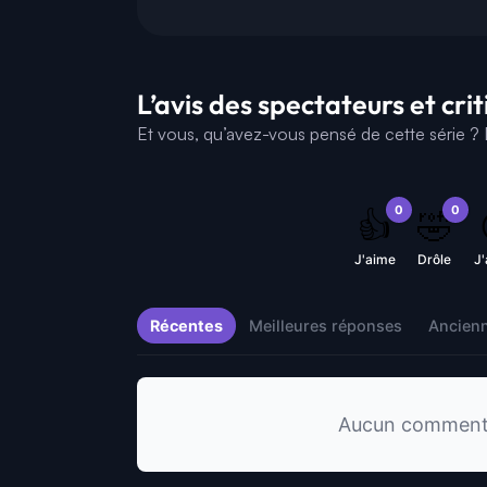
L’avis des spectateurs et cri
Et vous, qu’avez-vous pensé de cette série ? D
0
0
👍
🤣
J'aime
Drôle
J
Récentes
Meilleures réponses
Ancien
Aucun commentai