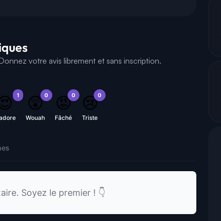
tiques
onnez votre avis librement et sans inscription.
1
0
0
0
😍
😲
😡
😢
'adore
Wouah
Fâché
Triste
nes
re. Soyez le premier ! 👇