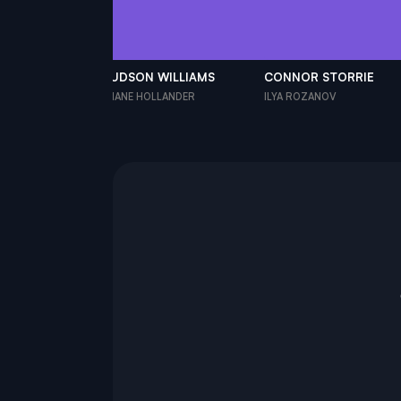
S ARNAUD
HUDSON WILLIAMS
CONNOR STORRIE
TER
SHANE HOLLANDER
ILYA ROZANOV