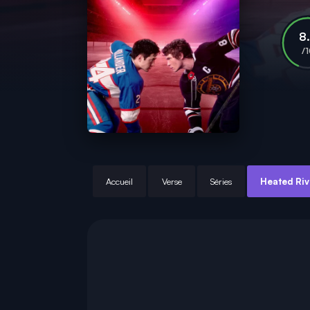
8
/
Accueil
Verse
Séries
Heated Riv