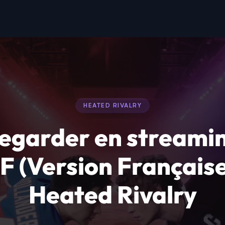
HEATED RIVALRY
egarder en streami
F (Version Française
Heated Rivalry