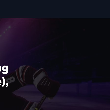
ng
),