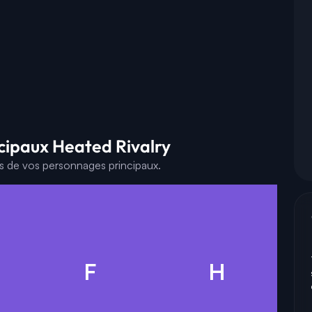
cipaux Heated Rivalry
es de vos personnages principaux.
F
H