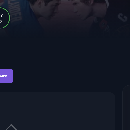
.7
10
alry