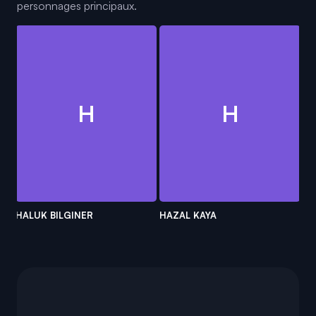
personnages principaux.
H
H
HALUK BILGINER
HAZAL KAYA
M