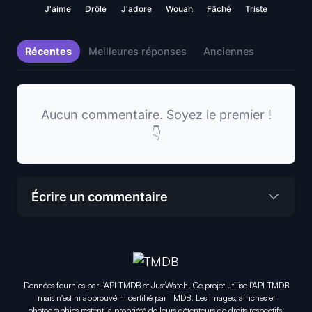
J'aime
Drôle
J'adore
Wouah
Fâché
Triste
Récentes
Meilleures réponses
Anciennes
Aucun commentaire. Soyez le premier !
👇
Écrire un commentaire
Données fournies par l'API TMDB et JustWatch. Ce projet utilise l'API TMDB
mais n'est ni approuvé ni certifié par TMDB. Les images, affiches et
photographies restent la propriété de leurs détenteurs de droits respectifs.