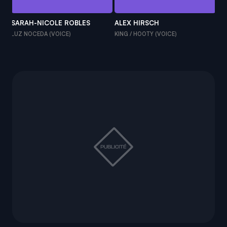
SARAH-NICOLE ROBLES
ALEX HIRSCH
ZE
LUZ NOCEDA (VOICE)
KING / HOOTY (VOICE)
HU