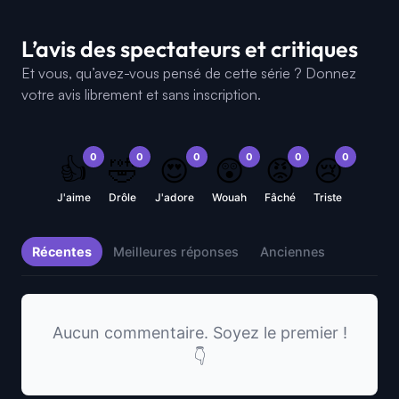
L’avis des spectateurs et critiques
Et vous, qu’avez-vous pensé de cette série ? Donnez
votre avis librement et sans inscription.
0
0
0
0
0
0
👍
🤣
😍
😲
😡
😢
J'aime
Drôle
J'adore
Wouah
Fâché
Triste
Récentes
Meilleures réponses
Anciennes
Aucun commentaire. Soyez le premier !
👇