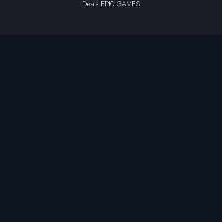
Deals EPIC GAMES
INFINITY AREA®
L'équipe du site
À propos
OpenCritic Outlet
Mentions légales
Politique de confidentialité
Politique sur l'IA
Gestion des cookies
Propriété intellectuelle