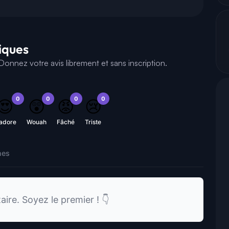
tiques
onnez votre avis librement et sans inscription.
0
0
0
0
😍
😲
😡
😢
'adore
Wouah
Fâché
Triste
nes
re. Soyez le premier ! 👇