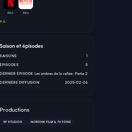
HANSSON
MAXIDA MÄRAK
CORA WATSON
 GRIP
YLVA LABBA
LYDIA
Saison et épisodes
SAISONS
1
ÉPISODES
5
DERNIER ÉPISODE
Les ombres de la vallée : Partie 2
DERNIÈRE DIFFUSION
2025-02-06
Productions
SF STUDIOS
NORDISK FILM & TV FOND