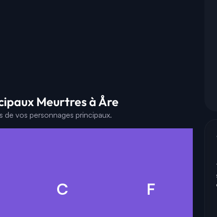
cipaux Meurtres à Åre
es de vos personnages principaux.
C
F