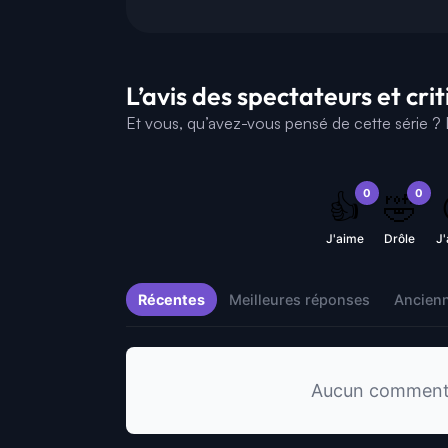
L’avis des spectateurs et cri
Et vous, qu’avez-vous pensé de cette série ? D
0
0
👍
🤣
J'aime
Drôle
J
Récentes
Meilleures réponses
Ancien
Aucun commentai