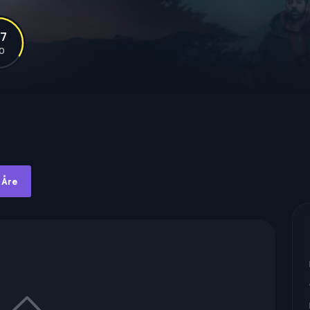
.7
10
 Åre