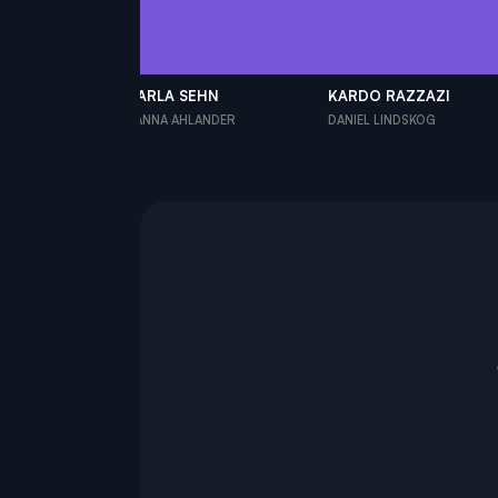
FORSS
CARLA SEHN
KARDO RAZZAZI
OG
HANNA AHLANDER
DANIEL LINDSKOG