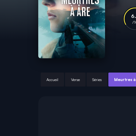
6
/
Accueil
Verse
Séries
Meurtres à