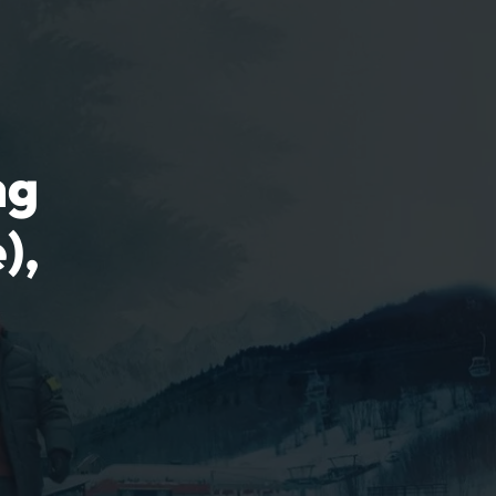
ng
),