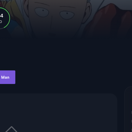
.4
10
h Man