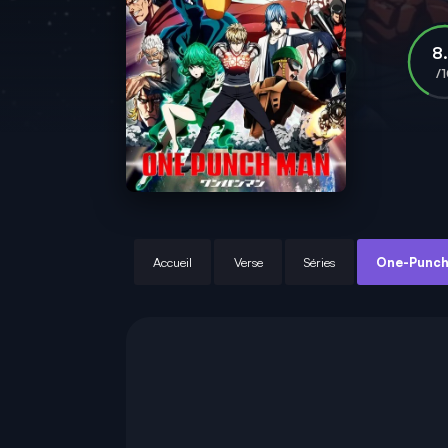
8
/
Accueil
Verse
Séries
One-Punc