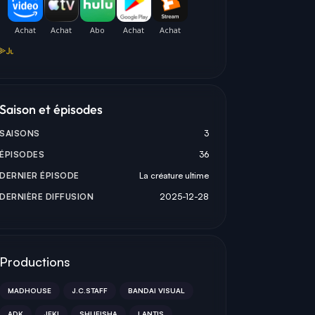
古
古
古
Saison et épisodes
古川慎
古川慎
SAISONS
3
(VOICE)
SAITAMA (VOICE)
SAITAMA (VOICE)
ÉPISODES
36
DERNIER ÉPISODE
La créature ultime
DERNIÈRE DIFFUSION
2025-12-28
Productions
MADHOUSE
J.C.STAFF
BANDAI VISUAL
ADK
JEKI
SHUEISHA
LANTIS