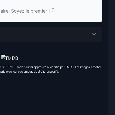
re. Soyez le premier ! 👇
e l'API TMDB mais n'est ni approuvé ni certifié par TMDB. Les images, affiches
priété de leurs détenteurs de droits respectifs.