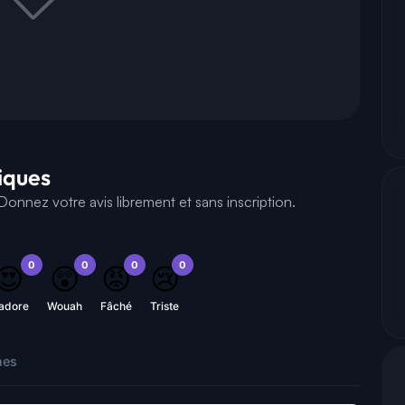
tiques
onnez votre avis librement et sans inscription.
0
0
0
0
😍
😲
😡
😢
'adore
Wouah
Fâché
Triste
nes