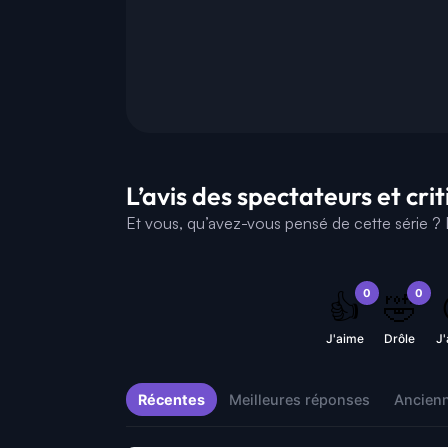
L’avis des spectateurs et cri
Et vous, qu’avez-vous pensé de cette série ? D
0
0
👍
🤣
J'aime
Drôle
J
Récentes
Meilleures réponses
Ancien